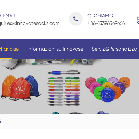
A EMAIL
CI CHIAMO
uiries@innovatesocks.com
+86-13396569666
English
chandise
Informazioni su Innovase
Servizi&Personalizza
日本語
français
Español
Per applicazione
Da Genere
العربية
русски
i
Nederla
portugu