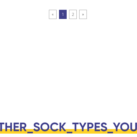
«
1
2
»
THER_SOCK_TYPES_YO