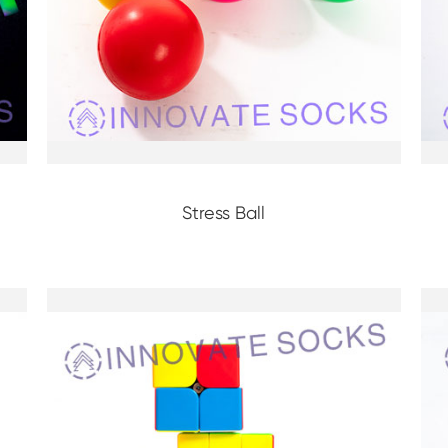
Soci dell’equipaggio
Calzini a ginocchio
Stress Ball