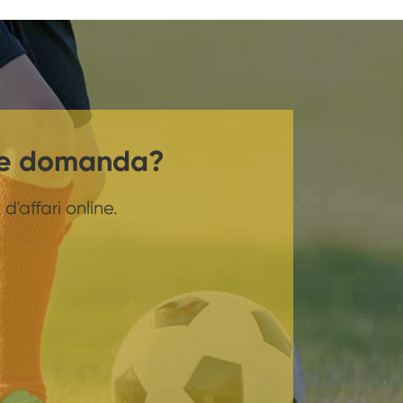
he domanda?
d'affari online.