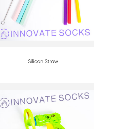
Read More
Calzini spessi
Categorie di calcio
Silicon Straw