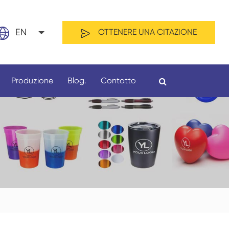
EN
OTTENERE UNA CITAZIONE
Produzione
Blog.
Contatto
Per materiale
Per lunghezza
й
nd
ês