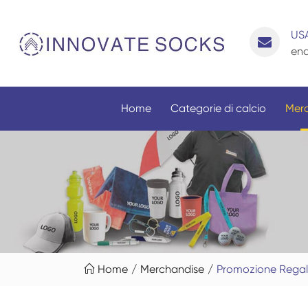
US
enq
Home
Categorie di calcio
Mer

Home
Merchandise
Promozione Regal